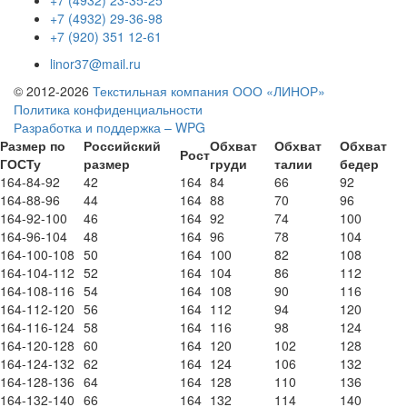
+7 (4932) 29-36-98
+7 (920) 351 12-61
linor37@mail.ru
© 2012-2026
Текстильная компания ООО «ЛИНОР»
Политика конфиденциальности
Разработка и поддержка – WPG
Размер по
Российский
Обхват
Обхват
Обхват
Рост
ГОСТу
размер
груди
талии
бедер
164-84-92
42
164
84
66
92
164-88-96
44
164
88
70
96
164-92-100
46
164
92
74
100
164-96-104
48
164
96
78
104
164-100-108
50
164
100
82
108
164-104-112
52
164
104
86
112
164-108-116
54
164
108
90
116
164-112-120
56
164
112
94
120
164-116-124
58
164
116
98
124
164-120-128
60
164
120
102
128
164-124-132
62
164
124
106
132
164-128-136
64
164
128
110
136
164-132-140
66
164
132
114
140