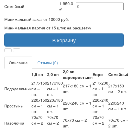
1 950.0
Семейный
₽
Минимальный заказ от 10000 руб.
Минимальная партия от 15 штук на расцветку
В корзину
Описание
Отзывы (0)
2,0 сп
1,5 сп
2,0 сп
Евро
Семейны
европростыня
217х150
217х180
217х200
217х180 см – 1
217х150
Пододеяльник
см – 1
см – 1
см - 1
шт.
см – 2 шт.
шт.
шт.
шт.
220х150
220х180
220х240
220х240 см – 1
220х240
Простынь
см – 1
см – 1
см – 1
шт.
см – 1 шт.
шт.
шт.
шт.
70х70
70х70
70х70
70х70 см – 2
70х70 см 
Наволочка
см – 2
см – 2
см – 2
шт.
2 шт.