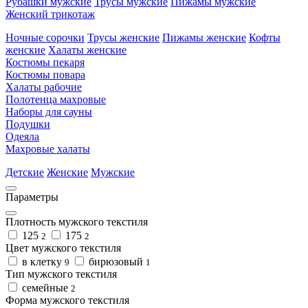
Рубашки мужские
Трусы мужские
Пижамы мужские
Женский трикотаж
Ночные сорочки
Трусы женские
Пижамы женские
Кофты
женские
Халаты женские
Костюмы пекаря
Костюмы повара
Халаты рабочие
Полотенца махровые
Наборы для сауны
Подушки
Одеяла
Махровые халаты
Детские
Женские
Мужские
Параметры
Плотность мужского текстиля
125
175
2
2
Цвет мужского текстиля
в клетку
бирюзовый
9
1
Тип мужского текстиля
семейные
2
Форма мужского текстиля