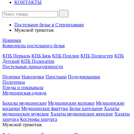
КОНТАКТЫ
Постельное белье в Стерлитамаке
Мужской трикотаж
Новинки
Комплекты постельного белья
КПБ Перкаль
КПБ Бязь
КПБ Поплин
КПБ Полиэстер
КПБ
Детский
КПБ Полисатин
Постельные принадлежности
Пеленки
Наволочки
Простыни
Пододеяльники
Полотенца
Пледы и покрывала
Медицинская одежда
Бахилы медицинские
Медицинские колпаки
Медицинские
косынки
Медицинские фартуки
Белье нательное
Халаты
медицинские мужские
Халаты медицинские женские
Халаты
хирурга
Костюмы хирурга
Мужской трикотаж