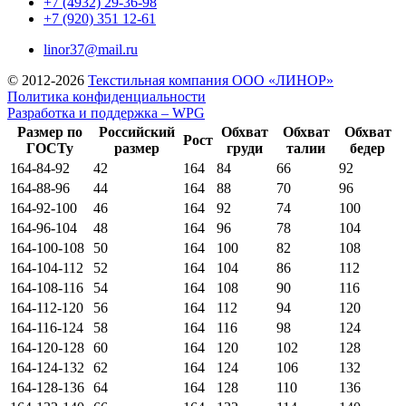
+7 (4932) 29-36-98
+7 (920) 351 12-61
linor37@mail.ru
© 2012-2026
Текстильная компания ООО «ЛИНОР»
Политика конфиденциальности
Разработка и поддержка – WPG
Размер по
Российский
Обхват
Обхват
Обхват
Рост
ГОСТу
размер
груди
талии
бедер
164-84-92
42
164
84
66
92
164-88-96
44
164
88
70
96
164-92-100
46
164
92
74
100
164-96-104
48
164
96
78
104
164-100-108
50
164
100
82
108
164-104-112
52
164
104
86
112
164-108-116
54
164
108
90
116
164-112-120
56
164
112
94
120
164-116-124
58
164
116
98
124
164-120-128
60
164
120
102
128
164-124-132
62
164
124
106
132
164-128-136
64
164
128
110
136