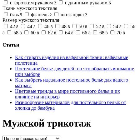
с коротким рукавом
с длинным рукавом
2
6
Ткань мужского текстиля
бязь
фланель
шотландка
5
2
2
Размер мужского текстиля
42
44
46
48
50
52
54
56
8
8
8
8
8
8
8
58
60
62
64
66
68
70
8
8
8
8
8
8
8
8
Статьи
Как стирать изделия из вафельной ткани: вафельные
полотенца
Постельное белье для детей: на что обращать внимание
при выборе
Как выбрать идеальное постельное белье для вашего
матраса
Цветовые тренды в мире постельного белья и их
влияние на интерьер
Разнообразие материалов для постельного белья: от
хлопка до бамбука
Мужской трикотаж