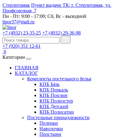
Стерлитамак
Пункт выдачи ТК: г. Стерлитамак, ул.
Профсоюзная, 7
Пн - Пт: 9:00 - 17:00; Сб, Вс - выходной
linor37@mail.ru
+7 (4932) 23-35-25
+7 (4932) 29-36-98
+7 (920) 351 12-61
0
Категории
ГЛАВНАЯ
КАТАЛОГ
Комплекты постельного белья
КПБ Бязь
КПБ Перкаль
КПБ Поплин
КПБ Полиэстер
КПБ Детский
КПБ Полисатин
Постельные принадлежности
Пеленки
Наволочки
Простыни